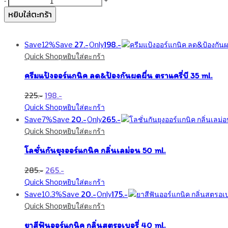
จำนวน
-
+
เจล
หยิบใส่ตะกร้า
ทา
หลัง
ยุง
27
198
Save
12%
Save
Only
กัด
Quick Shop
หยิบใส่ตะกร้า
สูตร
ธรรมชาติ
ครีมแป้งออร์แกนิค ลด&ป้องกันผดผื่น ตราแครี่บี 35 ml.
18
Original
Current
225
198
ml.
price
price
ชิ้น
Quick Shop
หยิบใส่ตะกร้า
was:
is:
20
265
Save
7%
Save
Only
225฿.
198฿.
Quick Shop
หยิบใส่ตะกร้า
โลชั่นกันยุงออร์แกนิค กลิ่นเลม่อน 50 ml.
Original
Current
285
265
price
price
Quick Shop
หยิบใส่ตะกร้า
was:
is:
20
175
Save
10.3%
Save
Only
285฿.
265฿.
Quick Shop
หยิบใส่ตะกร้า
ยาสีฟันออร์แกนิค กลิ่นสตรอเบอรี่ 40 ml.