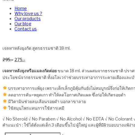
Home
Why love us ?
Our products
Our blog
Contact us
เจลทาหลังยุงกัด สูตรธรรมชาติ 18 ml.
Original
Current
295
275
price
price
was:
is:
เจลทาหลังยุงหรือแมลงกัดต่อย
ขนาด 18 ml. ส่วนผสมจากธรรมชาติ ปราศจา
295฿.
275฿.
ประโยชน์จากธรรมชาติ ทั้งอโลเวร่าช่วยบรรเทาอาการระคายเคืองและบำรุง
บรรเทาอาการแพ้ยุง เพราะเด็กเล็กภูมิคุ้มกันยังไม่สมบูรณ์จึงก่อให้เกิดก
ลดอาการคัน=หยุดเกา ทำให้ลดโอกาศเกิดแผล ซึ่งก่อให้เกิดรอยดำ
มีวิตามินช่วยลบเลือนรอยดำ บอกลาขาลาย
ใช้สมุนไพรแทนการใช้สารเคมี
√ No Steroid √ No Paraben √ No Alcohol √ No EDTA √ No Colorant √
คำแนะนำ : ใช้ได้ตั่งแต่เด็ก 3 เดือนขึ้นไป ผู้ใหญ่ และผู้ที่มีผิวบอบบางแพ้