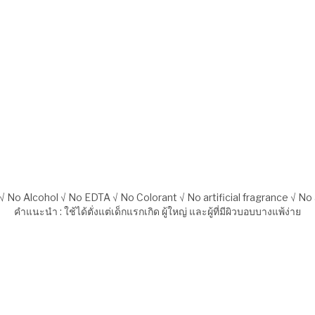
√ No Alcohol √ No EDTA √ No Colorant √ No artificial fragrance √ N
คำแนะนำ : ใช้ได้ตั่งแต่เด็กแรกเกิด ผู้ใหญ่ และผู้ที่มีผิวบอบบางแพ้ง่าย