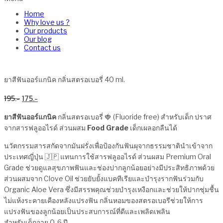
Home
Why love us ?
Our products
Our blog
Contact us
ยาสีฟันออร์แกนิค กลิ่นสตรอเบอรี่ 40 ml.
Original
Current
195
175
price
price
was:
is:
ยาสีฟันออร์แกนิค
กลิ่นสตรอเบอรี่
🍓
(Fluoride free) สำหรับเด็ก ปราศ
195฿.
175฿.
จากสารฟลูออไรด์ ส่วนผสม
Food Grade
เด็กเผลอกลืนได้
นวัตกรรมสารสกัดจากมันฝรั่งเพื่อป้องกันฟันผุจากธรรมชาตินำเข้าจาก
ประเทศญี่ปุ่น 🇯🇵 แทนการใช้สารฟลูออไรด์ ส่วนผสม Premium Oral
Grade ช่วยดูแลสุขภาพฟันและช่องปากลูกน้อยอย่างมีประสิทธิภาพด้วย
ส่วนผสมจาก Clove Oil ช่วยยับยั้งแบคทีเรียและบำรุงรากฟันร่วมกับ
Organic Aloe Vera ซึ่งมีสรรพคุณช่วยบำรุงเหงือกและช่วยให้ปากชุ่มชื้น
ไม่แห้งระคายเคืองหลังแปรงฟัน กลิ่นหอมของสตรอเบอรีช่วยให้การ
แปรงฟันของลูกน้อยเป็นประสบการณ์ที่ดีและเพลิดเพลิน
สำหรับเด็กอายุ 0-6 ปี