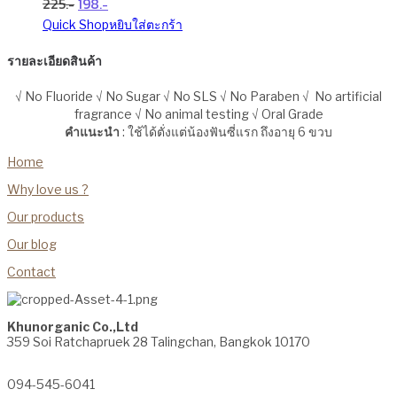
225
198
price
price
Quick Shop
หยิบใส่ตะกร้า
was:
is:
225฿.
198฿.
รายละเอียดสินค้า
√ No Fluoride √ No Sugar √ No SLS √ No Paraben √ No artificial
fragrance √ No animal testing √ Oral Grade
คำแนะนำ
: ใช้ได้ตั่งแต่น้องฟันซี่แรก ถึงอายุ 6 ขวบ
Home
Why love us ?
Our products
Our blog
Contact
Khunorganic Co.,Ltd
359 Soi Ratchapruek 28 Talingchan, Bangkok 10170
094-545-6041