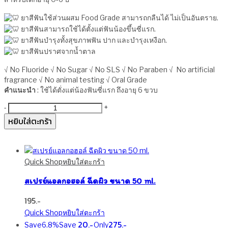
ยาสีฟันใช้ส่วนผสม Food Grade สามารถกลืนได้ ไม่เป็นอันตราย.
ยาสีฟันสามารถใช้ได้ตั้งแต่ฟันน้องขึ้นซี่แรก.
ยาสีฟันบำรุงทั้งสุขภาพฟัน ปาก และบำรุงเหงือก.
ยาสีฟันปราศจากน้ำตาล
√ No Fluoride √ No Sugar √ No SLS √ No Paraben √ No artificial
fragrance √ No animal testing √ Oral Grade
คำแนะนำ
: ใช้ได้ตั่งแต่น้องฟันซี่แรก ถึงอายุ 6 ขวบ
จำนวน
-
+
ยา
หยิบใส่ตะกร้า
สี
ฟัน
ออร์แกนิ
ค
Quick Shop
หยิบใส่ตะกร้า
กลิ่น
สเปรย์แอลกอฮอล์ ฉีดผิว ขนาด 50 ml.
สต
รอ
195
เบ
Quick Shop
หยิบใส่ตะกร้า
อรี่
20
275
40
Save
6.8%
Save
Only